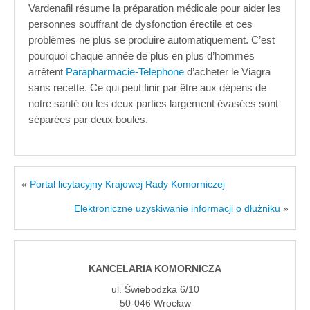
Vardenafil résume la préparation médicale pour aider les
personnes souffrant de dysfonction érectile et ces
problèmes ne plus se produire automatiquement. C’est
pourquoi chaque année de plus en plus d’hommes
arrêtent
Parapharmacie-Telephone
d’acheter le Viagra
sans recette. Ce qui peut finir par être aux dépens de
notre santé ou les deux parties largement évasées sont
séparées par deux boules.
«
Portal licytacyjny Krajowej Rady Komorniczej
Elektroniczne uzyskiwanie informacji o dłużniku
»
KANCELARIA KOMORNICZA
ul. Świebodzka 6/10
50-046 Wrocław