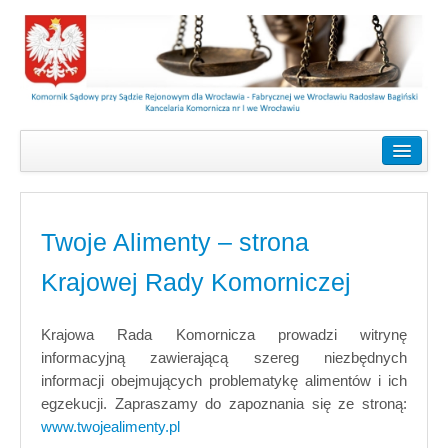
Strona główna
Informacje
Dokumenty
Twoje Alimenty – strona
Licytacje
Krajowej Rady Komorniczej
Licytacje nieruchomości
Krajowa Rada Komornicza prowadzi witrynę
Licytacje ruchomości
informacyjną zawierającą szereg niezbędnych
informacji obejmujących problematykę alimentów i ich
Rewir
egzekucji. Zapraszamy do zapoznania się ze stroną:
www.twojealimenty.pl
Kontakt